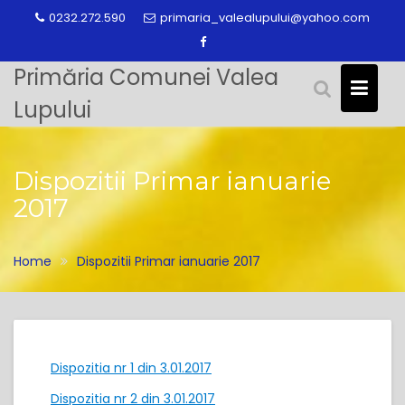
Skip
0232.272.590
primaria_valealupului@yahoo.com
to
content
Primăria Comunei Valea
Lupului
Dispozitii Primar ianuarie
2017
Home
Dispozitii Primar ianuarie 2017
Dispozitia nr 1 din 3.01.2017
Dispozitia nr 2 din 3.01.2017