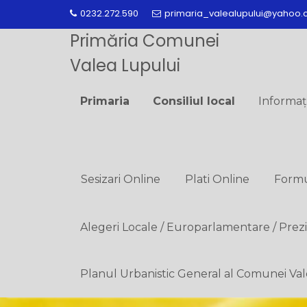
Skip
0232.272.590
primaria_valealupului@yahoo
to
Primăria Comunei
content
Valea Lupului
Primaria
Consiliul local
Informaț
Sesizari Online
Plati Online
Formu
Alegeri Locale / Europarlamentare / Prez
Planul Urbanistic General al Comunei Va