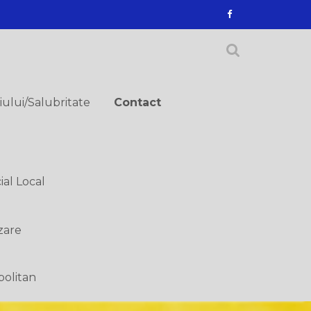
ului/Salubritate
Contact
ial Local
zare
politan