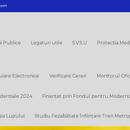
.com
ii Publice
Legaturi utile
S.V.S.U
Protectia Medi
lare Electronice
Verificare Cereri
Monitorul Ofic
identiale 2024
Finanțat prin Fondul pentru Moderni
lea Lupului
Studiu Fezabilitate înființare Tren Metro