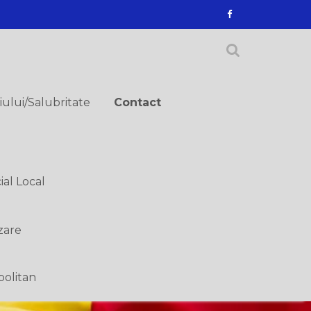
ului/Salubritate
Contact
ial Local
zare
politan