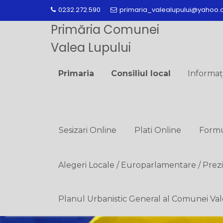
Skip
0232.272.590
primaria_valealupului@yahoo
to
Primăria Comunei
content
Valea Lupului
Primaria
Consiliul local
Informaț
Sesizari Online
Plati Online
Formu
Alegeri Locale / Europarlamentare / Prez
Planul Urbanistic General al Comunei Va