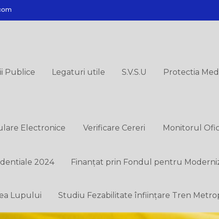
.com
ii Publice
Legaturi utile
S.V.S.U
Protectia Medi
lare Electronice
Verificare Cereri
Monitorul Ofic
identiale 2024
Finanțat prin Fondul pentru Moderni
lea Lupului
Studiu Fezabilitate înființare Tren Metro