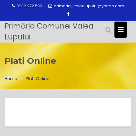
Skip
0232.272.590
primaria_valealupului@yahoo.com
to
content
Primăria Comunei Valea
Lupului
Plati Online
Home
Plati Online