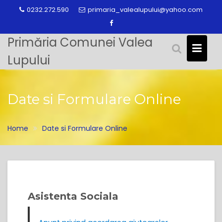
Skip
0232.272.590
primaria_valealupului@yahoo.com
to
content
Primăria Comunei Valea
Lupului
Date si Formulare Online
Home
Date si Formulare Online
Asistenta Sociala