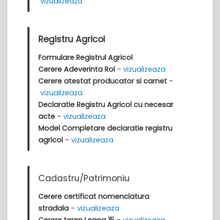
vizualizeaza
Registru Agricol
Formulare Registrul Agricol
Cerere Adeverinta Rol
–
vizualizeaza
Cerere atestat producator si carnet
–
vizualizeaza
Declaratie Registru Agricol cu necesar
acte
–
vizualizeaza
Model Completare declaratie registru
agricol
–
vizualizeaza
Cadastru/Patrimoniu
Cerere certificat nomenclatura
stradala
–
vizualizeaza
Cerere teren Legea 15
–
vizualizeaza