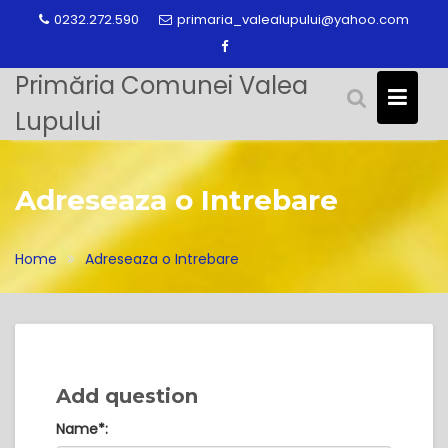
Skip
0232.272.590
primaria_valealupului@yahoo.com
to
content
Primăria Comunei Valea
Lupului
Adreseaza o Intrebare
Home
Adreseaza o Intrebare
Add question
Name
*
: