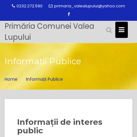
Skip
0232.272.590
primaria_valealupului@yahoo.com
to
content
Primăria Comunei Valea
Lupului
Informații Publice
Home
Informații Publice
Informații de interes
public​