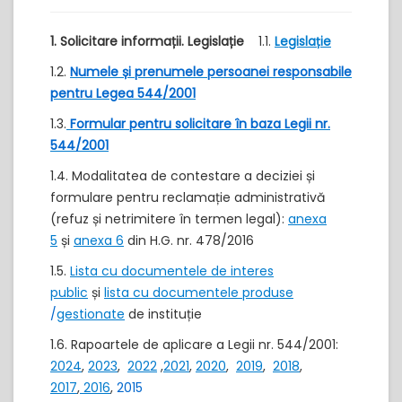
1. Solicitare informații. Legislație
1.1.
Legislație
1.2.
Numele și prenumele persoanei responsabile
pentru Legea 544/2001
1.3.
Formular pentru solicitare în baza Legii nr.
544/2001
1.4. Modalitatea de contestare a deciziei și
formulare pentru reclamație administrativă
(refuz și netrimitere în termen legal):
anexa
5
și
anexa 6
din H.G. nr. 478/2016
1.5.
Lista cu documentele de interes
public
și
lista cu documentele produse
/
gestionate
de instituție
1.6. Rapoartele de aplicare a Legii nr. 544/2001:
2024
,
2023
,
2022
,
2021
,
2020
,
2019
,
2018
,
2017
,
2016
,
2015