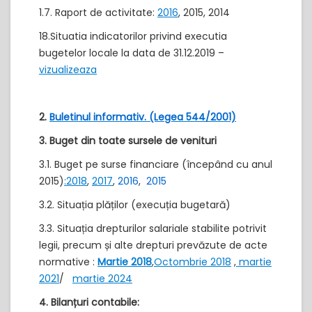
1.7. Raport de activitate:
2016
, 2015, 2014​
18.Situatia indicatorilor privind executia
bugetelor locale la data de 31.12.2019 –
vizualizeaza
2.
Buletinul informativ. (Legea 544/2001)
3. Buget din toate sursele de venituri
3.1. Buget pe surse financiare (începând cu anul
2015)
:2018
,
2017
,
2016
,
2015
3.2. Situația plăților (execuția bugetară)
3.3. Situația drepturilor salariale stabilite potrivit
legii, precum și alte drepturi prevăzute de acte
normative :
Martie 2018
,
Octombrie 2018
,
martie
2021
/
martie 2024
4. Bilanțuri contabile: