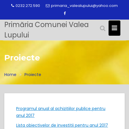
Skip
0232.272.590
primaria_valealupului@yahoo.com
to
content
Primăria Comunei Valea
Lupului
Proiecte
Home
Proiecte
Programul anual al achizitiilor publice pentru
anul 2017
Lista obiectivelor de investitii pentru anul 2017