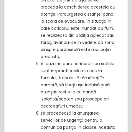
umărul sprijinit de uşă, se va
proceda la deschiderea acesteia cu
atenţie. Parcurgerea distanţei până
la scara de evacuare, în situaţia în
care coridorul este inundat cu fum,
se realizează din poziţia aplecat sau
târâş, avându-se în vedere că zona
dinspre pardoseală este mai puţin
afectată;
în cazul în care coridorul sau scările
sunt impracticabile din cauza
fumului, trebuie să rămâneţi în
cameră, să ţineţi uşa închisă şi să
etanşaţi rosturile cu bandă
izolantă/scotch sau prosoape ori
cearceafuri umede.;
se procedează la anunţarea
serviciilor de urgenţă pentru a
comunica poziţia în clădire. Aceasta