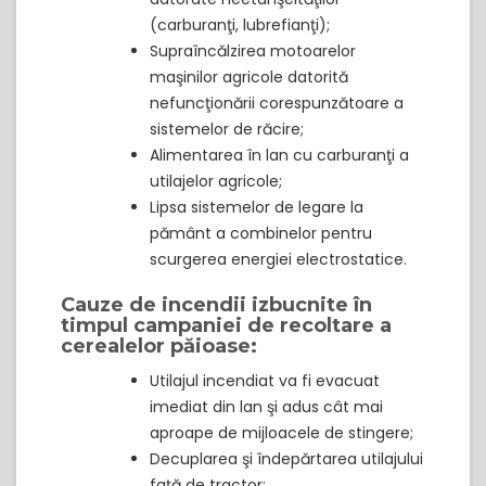
(carburanţi, lubrefianţi);
Supraîncălzirea motoarelor
maşinilor agricole datorită
nefuncţionării corespunzătoare a
sistemelor de răcire;
Alimentarea în lan cu carburanţi a
utilajelor agricole;
Lipsa sistemelor de legare la
pământ a combinelor pentru
scurgerea energiei electrostatice.
Cauze de incendii izbucnite în
timpul campaniei de recoltare a
cerealelor păioase:
Utilajul incendiat va fi evacuat
imediat din lan şi adus cât mai
aproape de mijloacele de stingere;
Decuplarea şi îndepărtarea utilajului
faţă de tractor;