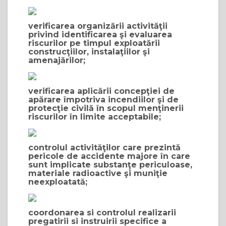
verificarea organizării activităţii
privind identificarea şi evaluarea
riscurilor pe timpul exploatării
construcţiilor, instalaţiilor şi
amenajărilor;
verificarea aplicării concepţiei de
apărare împotriva incendiilor şi de
protecţie civilă în scopul menţinerii
riscurilor în limite acceptabile;
controlul activităţilor care prezintă
pericole de accidente majore în care
sunt implicate substanţe periculoase,
materiale radioactive şi muniţie
neexploatată;
coordonarea si controlul realizarii
pregatirii si instruirii specifice a