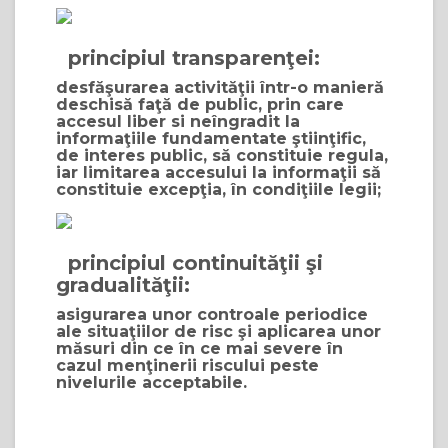
principiul transparenţei:
desfăşurarea activităţii într-o manieră
deschisă faţă de public, prin care
accesul liber si neîngradit la
informaţiile fundamentate ştiinţific,
de interes public, să constituie regula,
iar limitarea accesului la informaţii să
constituie excepţia, în condiţiile legii;
principiul continuităţii şi
gradualităţii:
asigurarea unor controale periodice
ale situaţiilor de risc şi aplicarea unor
măsuri din ce în ce mai severe în
cazul menţinerii riscului peste
nivelurile acceptabile.