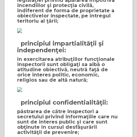
legislaţiei privind apărarea împotriva
incendiilor şi protecţia civilă,
indiferent de forma de proprietate a
obiectivelor inspectate, pe întregul
teritoriu al ţării;
principiul impartialităţii şi
independenţei:
în exercitarea atribuţiilor funcţionale
inspectorii sunt obligaţi sa aibă o
atitudine obiectivă, neutră faţă de
orice interes politic, economic,
religios sau de altă natură;
principiul confidentialităţii:
păstrarea de către inspectori a
secretului privind informaţiile care nu
sunt de interes public şi care sunt
obţinute în cursul desfăşurării
activităţii de prevenire;