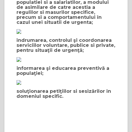
populatiei si a salariatilor, a modului
de asimilare de catre acestia a
regulilor si masurilor specifice,
precum si a comportamentului în
cazul unei situatii de urgenta;
îndrumarea, controlul şi coordonarea
serviciilor voluntare, publice si private,
pentru situaţii de urgenţă;
informarea şi educarea preventivă a
populaţiei;
soluţionarea petiţiilor si sesizărilor în
domeniul specific.