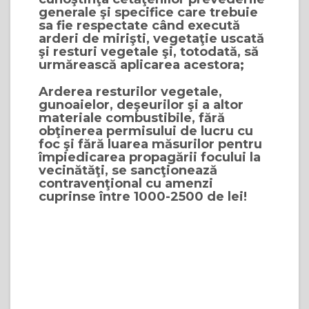
generale şi specifice care trebuie
sa fie respectate când execută
arderi de mirişti, vegetaţie uscată
şi resturi vegetale şi, totodată, să
urmărească aplicarea acestora;
Arderea resturilor vegetale,
gunoaielor, deşeurilor şi a altor
materiale combustibile, fără
obţinerea permisului de lucru cu
foc şi fără luarea măsurilor pentru
împiedicarea propagării focului la
vecinătăţi, se sancţionează
contravenţional cu amenzi
cuprinse între 1000-2500 de lei!