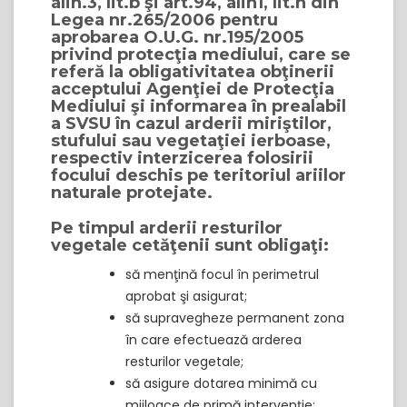
alin.3, lit.b şi art.94, alin1, lit.n din
Legea nr.265/2006 pentru
aprobarea O.U.G. nr.195/2005
privind protecţia mediului, care se
referă la obligativitatea obţinerii
acceptului Agenţiei de Protecţia
Mediului şi informarea în prealabil
a SVSU în cazul arderii miriştilor,
stufului sau vegetaţiei ierboase,
respectiv interzicerea folosirii
focului deschis pe teritoriul ariilor
naturale protejate.
Pe timpul arderii resturilor
vegetale cetăţenii sunt obligaţi:
să menţină focul în perimetrul
aprobat şi asigurat;
să supravegheze permanent zona
în care efectuează arderea
resturilor vegetale;
să asigure dotarea minimă cu
mijloace de primă intervenţie;