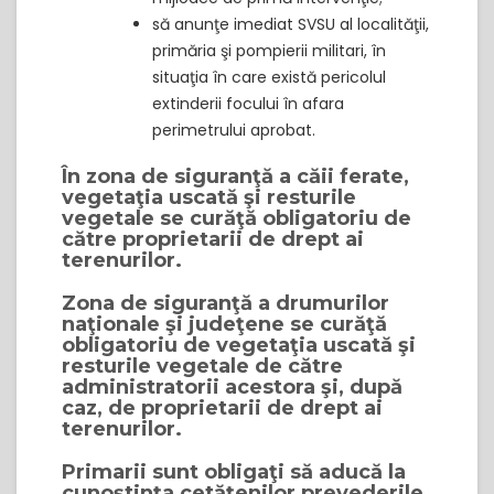
să anunţe imediat SVSU al localităţii,
primăria şi pompierii militari, în
situaţia în care există pericolul
extinderii focului în afara
perimetrului aprobat.
În zona de siguranţă a căii ferate,
vegetaţia uscată şi resturile
vegetale se curăţă obligatoriu de
către proprietarii de drept ai
terenurilor.
Zona de siguranţă a drumurilor
naţionale şi judeţene se curăţă
obligatoriu de vegetaţia uscată şi
resturile vegetale de către
administratorii acestora şi, după
caz, de proprietarii de drept ai
terenurilor.
Primarii sunt obligaţi să aducă la
cunoştinţa cetăţenilor prevederile