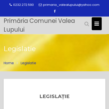
Skip
0232.272.590
primaria_valealupului@yahoo.com
to
content
Primăria Comunei Valea
Lupului
Legislatie
Home
Legislatie
LEGISLAȚIE