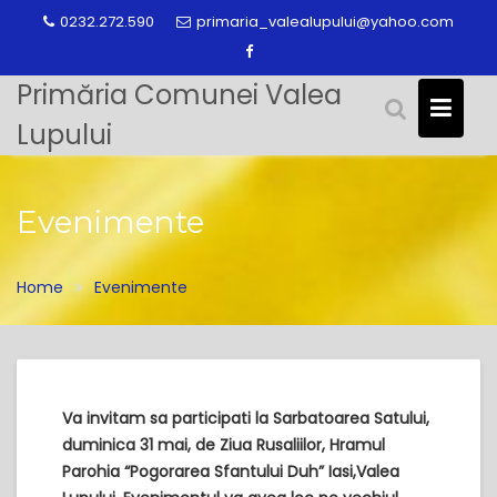
Skip
0232.272.590
primaria_valealupului@yahoo.com
to
content
Primăria Comunei Valea
Lupului
Evenimente
Home
Evenimente
Va invitam sa participati la Sarbatoarea Satului,
duminica 31 mai, de Ziua Rusaliilor, Hramul
Parohia “Pogorarea Sfantului Duh” Iasi,Valea