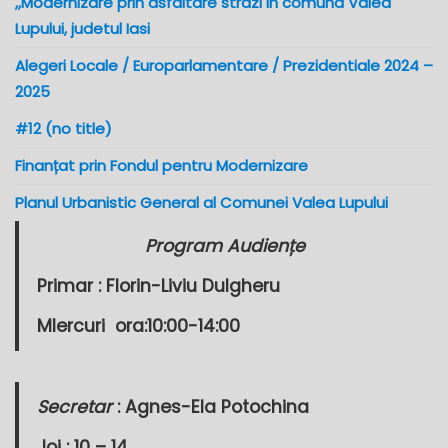
,,Modernizare prin asfaltare strazi in comuna Valea
Lupului, judetul Iasi
Alegeri Locale / Europarlamentare / Prezidentiale 2024 –
2025
#12 (no title)
Finanțat prin Fondul pentru Modernizare
Planul Urbanistic General al Comunei Valea Lupului
Program Audiențe
Primar :
Florin-Liviu Dulgheru
MIercuri
ora:10:00-14:00
Secretar
: Agnes-Ela Potochina
Joi : 10 – 14