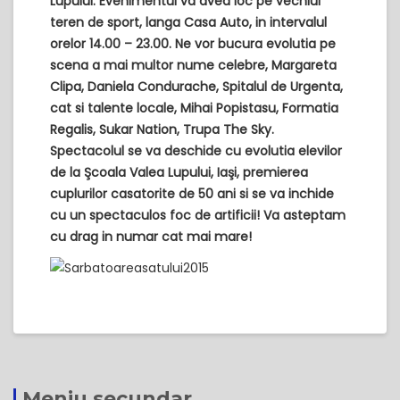
Lupului. Evenimentul va avea loc pe vechiul
teren de sport, langa Casa Auto, in intervalul
orelor 14.00 – 23.00. Ne vor bucura evolutia pe
scena a mai multor nume celebre, Margareta
Clipa, Daniela Condurache, Spitalul de Urgenta,
cat si talente locale, Mihai Popistasu, Formatia
Regalis, Sukar Nation, Trupa The Sky.
Spectacolul se va deschide cu evolutia elevilor
de la Şcoala Valea Lupului, Iaşi, premierea
cuplurilor casatorite de 50 ani si se va inchide
cu un spectaculos foc de artificii! Va asteptam
cu drag in numar cat mai mare!
Meniu secundar